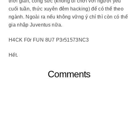
thời gian, công sức (không đi chơi với người yêu
cuối tuần, thức xuyên đêm hacking) để có thể theo
ngành. Ngoài ra nếu không vững ý chí thì còn có thể
gia nhập Juventus nữa.
H4CK F0r FUN 8U7 P3r51573NC3
Hết.
Comments