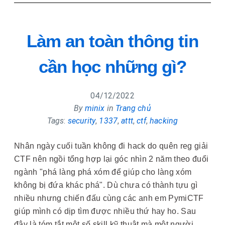
Làm an toàn thông tin
cần học những gì?
04/12/2022
By
minix
in
Trang chủ
Tags
:
security
,
1337
,
attt
,
ctf
,
hacking
Nhân ngày cuối tuần không đi hack do quên reg giải
CTF nên ngồi tổng hợp lại góc nhìn 2 năm theo đuổi
ngành "phá làng phá xóm để giúp cho làng xóm
không bị đứa khác phá". Dù chưa có thành tựu gì
nhiều nhưng chiến đấu cùng các anh em PymiCTF
giúp mình có dịp tìm được nhiều thứ hay ho. Sau
đây là tóm tắt một số skill kỹ thuật mà một người